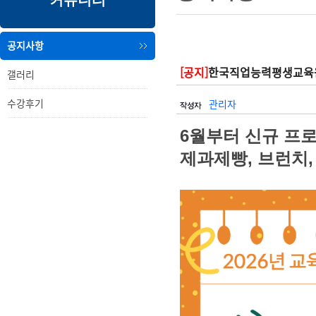
커뮤니티
내
메
용
뉴
공지사항
[공지]
한국직업능력평생교육원
갤러리
수강후기
관리자
6월부터 신규 프
제과제빵, 브런치