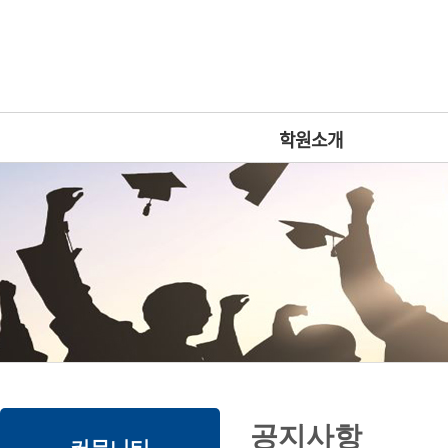
로
중
상
그
앙
위
메
인
내
링
인
바
용
크
메
로
으
뉴
가
로
학원소개
기
바
로
가
기
본
하
링
본
공지사항
문
위
크
문