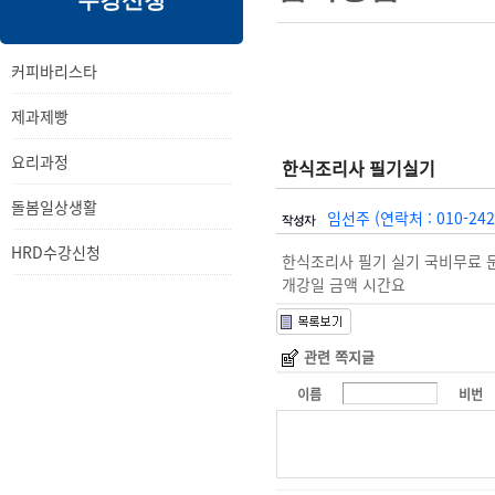
수강신청
내
메
용
뉴
커피바리스타
제과제빵
요리과정
한식조리사 필기실기
돌봄일상생활
임선주 (연락처 : 010-242
HRD수강신청
한식조리사 필기 실기 국비무료
개강일 금액 시간요
관련 쪽지글
이름
비번