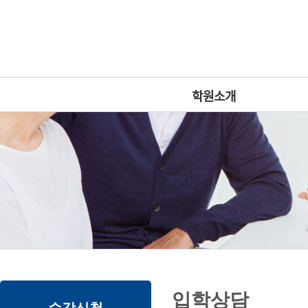
로
중
상
그
앙
위
메
인
내
링
인
바
용
크
메
로
으
뉴
가
로
학원소개
기
바
로
가
기
본
하
링
본
내용
입학상담
문
위
크
문