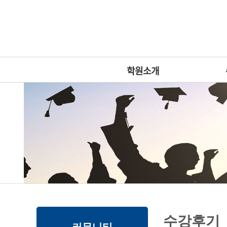
로
중
상
그
앙
위
메
인
내
링
인
바
용
크
메
로
으
뉴
가
로
학원소개
기
바
로
가
기
본
하
링
본
수강후기
문
위
크
문