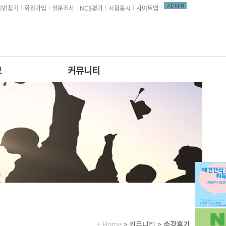
비번찾기
회원가입
설문조사
NCS평가
시험응시
사이트맵
보
커뮤니티
+ Home
> 커뮤니티 >
수강후기