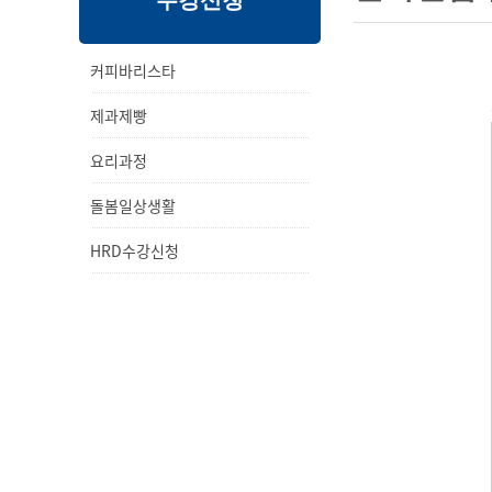
수강신청
내
메
용
뉴
커피바리스타
제과제빵
요리과정
돌봄일상생활
HRD수강신청