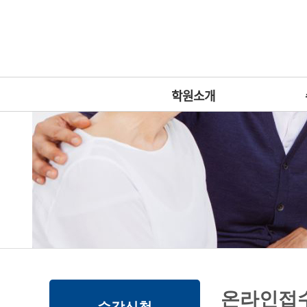
상
위
메
링
인
크
메
뉴
학원소개
본
하
링
본
온라인접
문
위
크
문