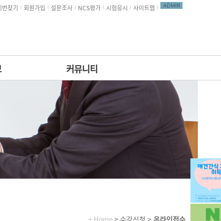
비번찾기
회원가입
설문조사
NCS평가
시험응시
사이트맵
보
커뮤니티
+ Home
> 수강신청 >
온라인접수