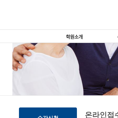
상
위
메
링
인
크
메
뉴
학원소개
본
하
링
본
온라인접
문
위
크
문