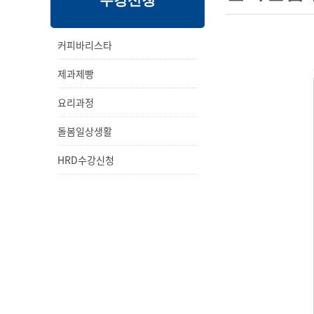
수강신청
내
메
용
뉴
커피바리스타
제과제빵
요리과정
돌봄일상생활
HRD수강신청