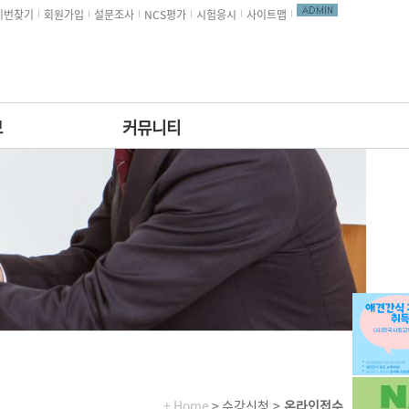
비번찾기
회원가입
설문조사
NCS평가
시험응시
사이트맵
보
커뮤니티
+ Home
> 수강신청 >
온라인접수