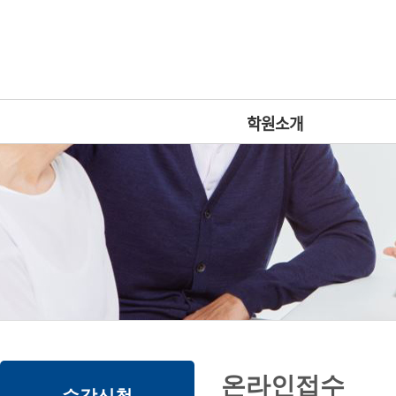
상
위
메
링
인
크
메
뉴
학원소개
본
하
링
본
온라인접수
문
위
크
문