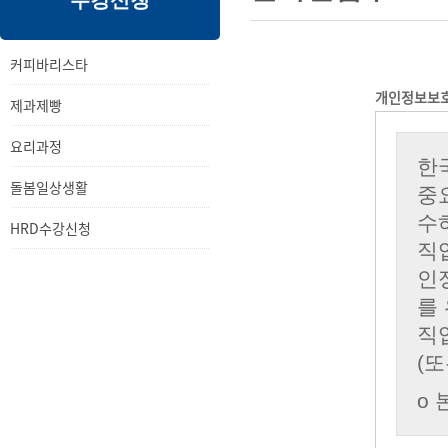
수강신청
내
메
용
뉴
커피바리스타
개인정보보
제과제빵
요리과정
돌봄일상생활
HRD수강신청