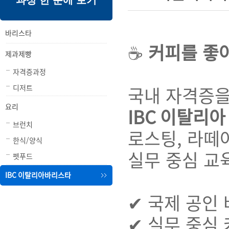
과정 한 눈에 보기
내
메
용
뉴
바리스타
☕
커피를 좋
제과제빵
자격증과정
디저트
국내 자격증을
요리
IBC 이탈리
브런치
로스팅, 라떼
한식/양식
실무 중심 교
펫푸드
IBC 이탈리아바리스타
✔ 국제 공인
✔ 실무 중심