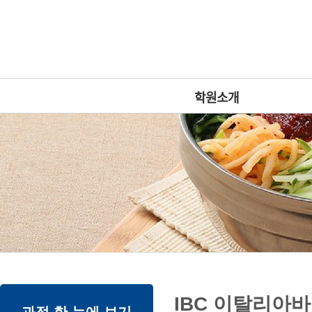
상
위
메
링
인
크
메
뉴
학원소개
본
하
링
본
IBC 이탈리아
문
위
크
문