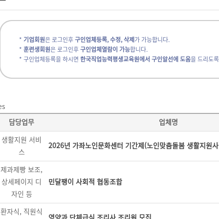
*
기업회원
은 로그인후
구인업체등록, 수정, 삭제
가 가능합니다.
*
훈련생회원
은 로그인후
구인업체열람이 가능
합니다.
* 구인업체등록을 하시면
한국직업능력평생교육원에서 구인알선에 도움
을 드리도록
es
담당업무
업체명
생활지원 서비
2026년 가좌노인문화센터 기간제(노인맞춤돌봄 생활지원사)
스
제과제빵 보조,
상세페이지 디
민달팽이 사회적 협동조합
자인 등
환자식, 직원식
영양과 단체급식 조리사 조리원 모집