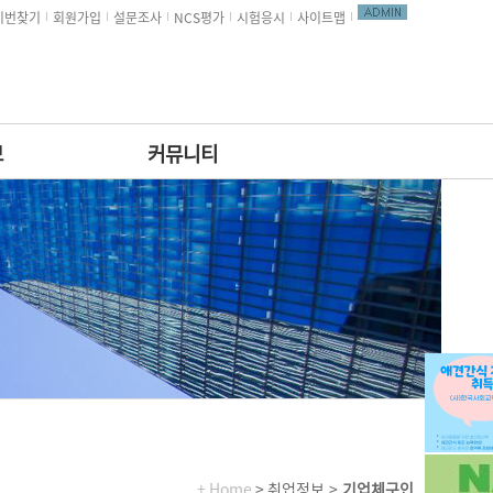
비번찾기
회원가입
설문조사
NCS평가
시험응시
사이트맵
보
커뮤니티
+ Home
> 취업정보 >
기업체구인