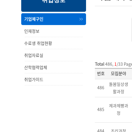
취업정보
내
메
용
뉴
기업체구인
인재정보
수료생 취업현황
취업자료실
Total
486,
1
/33 Pag
산학협력업체
번호
모집분야
취업가이드
돌봄일상생
486
활과정
제과제빵과
485
정
484
조리과정