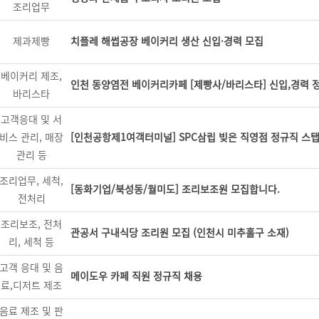
조리업무
제과제빵
치플레 해썹공장 베이커리 생산 신입·경력 모집
베이커리 제조,
인천 동양염전 베이커리카페 [제빵사/바리스타] 신입,경력 
바리스타
고객응대 및 서
비스 관리, 매장
[인천공항제1여객터미널] SPC삼립 빚은 직영점 정규직 스탭
관리 등
조리업무, 세척,
[동화기업/북성동/월미도] 조리보조원 모집합니다.
전처리
조리보조, 전처
관공서 구내식당 조리원 모집 (인천시 미추홀구 소재)
리, 세척 등
고객 응대 및 음
메이도우 카페 직원 정규직 채용
료,디저트 제조
음료 제조 및 판