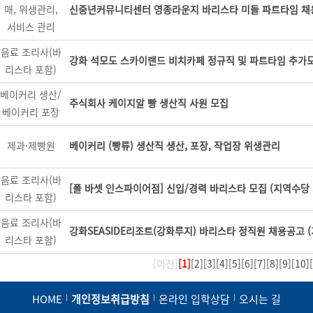
매, 위생관리,
신중년커뮤니티센터 영종라운지 바리스타 미들 파트타임 채
서비스 관리
음료 조리사(바
강화 석모도 스카이랜드 비치카페 정규직 및 파트타임 추가
리스타 포함)
베이커리 생산/
주식회사 케이지알 빵 생산직 사원 모집
베이커리 포장
제과·제빵원
베이커리 (빵류) 생산직 생산, 포장, 작업장 위생관리
음료 조리사(바
[폴 바셋 인스파이어점] 신입/경력 바리스타 모집 (지역수당 
리스타 포함)
음료 조리사(바
강화SEASIDE리조트(강화루지) 바리스타 정직원 채용공고 
리스타 포함)
[이전]
[1]
[2]
[3]
[4]
[5]
[6]
[7]
[8]
[9]
[10]
HOME
개인정보취급방침
온라인 입학상담
오시는 길