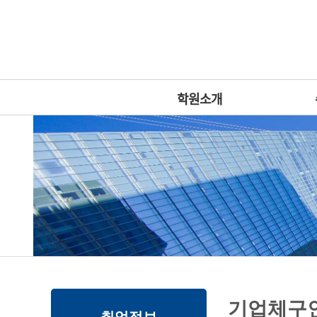
상
위
메
링
인
크
메
뉴
학원소개
본
하
링
본
기업체구
문
위
크
문