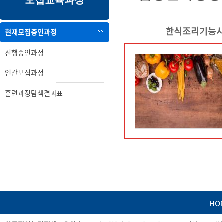
모집교육과정
내
메
용
뉴
한식조리기능사+
현재모집중인과정
진행중인과정
연간모집과정
훈련과정탐색결과표
HO