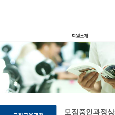
상
위
메
링
인
크
메
뉴
학원소개
본
하
링
본
모집중인과정상
문
위
크
문