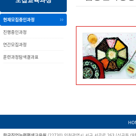
모집교육과정
내
메
용
뉴
현재모집중인과정
진행중인과정
연간모집과정
훈련과정탐색결과표
HO
카
한국직업능력평생교육원
(22730) 인천광역시 서구 서곶로 263 (심곡동 